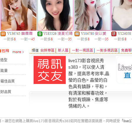
計造型
live173影音視訊秀
s383，可以使人清
運能量
醒，提高思考效率,晶
瑩的白色> 晶瑩的白
堅持最佳品質
色具有鎮靜，平和，
嚴選好品質
有清潔和解毒功效，
對於有煩躁、焦慮等
情緒的人。
，讓您在網路上購買live173影音視訊秀s383如同在實體店面挑選，同時感受
「liv