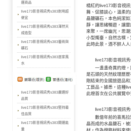
運商品
橘紅的
live173影音視訊
live173影音視訊秀s383耐用超
舞、促膝談心，溫柔的感
便宜
晶鹽礦石，本色純潔如
靜，讓思緒暢遊，讓靈
live173影音視訊秀s383渾然天
來聚，一席幽光，思潮
成造型
小型燭臺，自然古樸，
live173影音視訊秀s383藝術與
此時此景，酒不醉人人
礦石
live173影音視訊秀s383居家風
live173影音視訊秀
水
一盞盞奇異的燈，散
是石頭的天然紋理歷歷
剛結束的全國旅遊品和工
工藝品。據悉，這種li
live173影音視訊秀s383嚴選好
此燈首次在公共展覽中
品質
live173影音視訊秀s383堅持最
live173影音視訊
佳品質
數億年前的喜馬拉雅
live173影音視訊秀s383開運能
晶而成的水晶鹽石，被
量
材，作為燈飾材料來使用