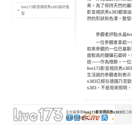
來。為了保持天然的巖石
live173影音視訊秀s383設計造
影音視訊秀s383都
型
然的形狀和色澤，散發
參觀者評點水晶live1
一位參觀者拿起一塊
前來參觀的一位巴基斯坦
度較高的鹽礦石磨碎，
途——作為燈飾。一位
live173影音視訊
生活過的參觀者則表示，
s383已經在德國乃至
s383，不是用來照明
全台最專業
live173影音視訊秀s383
進口商
發
-品質最優良。