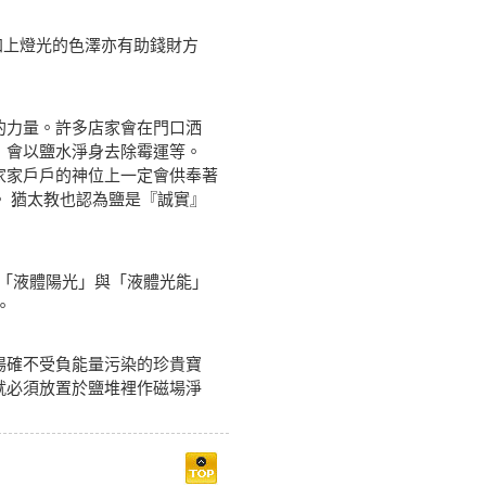
加上燈光的色澤亦有助錢財方
的力量。許多店家會在門口洒
，會以鹽水淨身去除霉運等。
家家戶戶的神位上一定會供奉著
 猶太教也認為鹽是『誠實』
有「液體陽光」與「液體光能」
。
場確不受負能量污染的珍貴寶
就必須放置於鹽堆裡作磁場淨