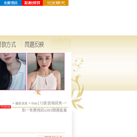
>
>
live173影音視訊秀-一
最新消息
對一免費視訊s383開運能量