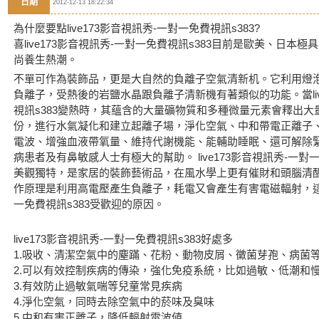
日期
2012-12-13 18:22:34
為什麼要點
live173影音視訊秀-一對一免費視訊s383
?
喜live173影音視訊秀-一對一免費視訊s383目前是歐美、日本
尚養生熱潮。
不單可作為裝飾品，更是大自然的負離子空氣清新机。它利用燈
負離子，受熱後的岩鹽水晶跟負離子清新機有著類似的功能。當liv
視訊s383變熱時，其蘊含的大量礦物質和多種微量元素會釋出
份，進行水氣凝化和建立起離子場，淨化空氣、中和帶電正離子
電波、增強血液帶氧量、維持代謝機能、能輔助睡眠、還可解除
病患者及有鼻敏感人士有極大的幫助。 live173影音視訊秀-一對
美觀獨特，是家居的裝飾藝術品，在風水學上更有催財和頭腦清
作原理是利用高電壓產生負離子，耗電又會產生有害電磁輻射，
一免費視訊s383
受歡迎的原因。
live173影音視訊秀-一對一免費視訊s383
好處多
1.吸收、清潔空氣中的塵蹣、花粉、動物皮屑、黴菌芽孢、病菌
2.可以有效控制疾病的傳染，強化免疫系統，比如過敏、低潮和
3.有效防止過敏氣喘等兒童常見疾病
4.淨化空氣，同時去除空氣中的菸味及臭味
5.中和有害正離子，降低輻射電波値