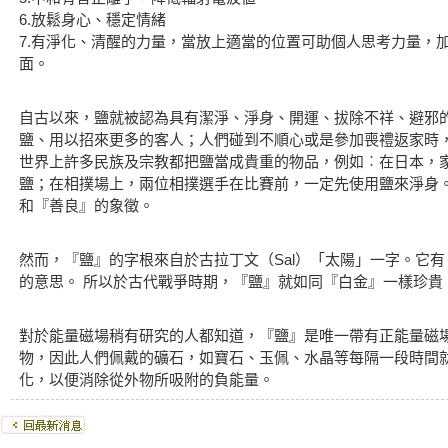
6.放鬆身心、穩定情緒
7.有淨化、清醒的力量，當放上適當的位置可助個人思考力量，
面。
自古以來，鹽就被認為具有潔淨、淨身、開運、拔除不祥、避邪
鹽、用以招來更多的客人；人們碰到不順心或是參加喪禮返家時
世界上許多民族及宗教都把鹽當成貴重的物品，例如︰在日本，
鹽；在相撲場上，兩位相撲選手在比賽前，一定先使用鹽來淨身。
和『善良』的象徵。
然而，『鹽』的字根來自於古拉丁文（Sal）「太陽」一字。它
的意思。 所以於古代戰爭時期，『鹽』就如同『白金』一樣珍貴
對於能量磁場稍有研究的人都知道，『鹽』是唯一帶有正能量磁
物，因此人們佩戴的礦石，如寶石、玉佩、水晶等每隔一段時間
化，以便消除從外物所吸附的負能量。