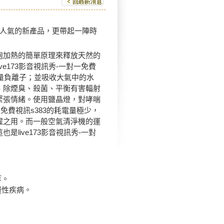
極具人氣的新產品，更帶起一陣時
泡加熱的簡單原理來釋放天然的
e173影音視訊秀-一對一免費
大量負離子；並吸收大氣中的水
、除煙臭、殺菌、平衡有害輻射
緊張情緒。使用鹽晶燈，對哮喘
一免費視訊s383的耗電量極少，
醒之用。而一般空氣清淨機的運
這也是
live173影音視訊秀-一對
等。
慢性疾病。