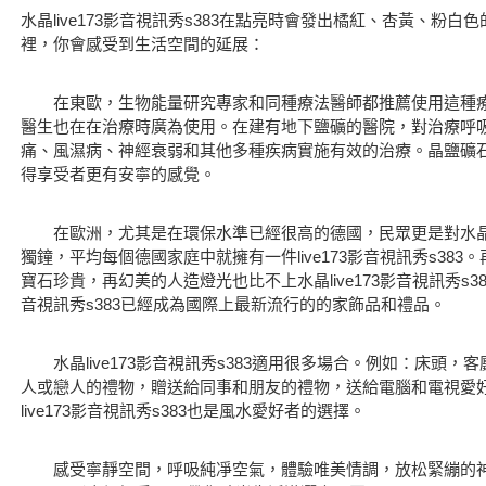
水晶
live173影音視訊秀s383
在點亮時會發出橘紅、杏黃、粉白色
裡，你會感受到生活空間的延展：
在東歐，生物能量研究專家和同種療法醫師都推薦使用這種療
醫生也在在治療時廣為使用。在建有地下鹽礦的醫院，對治療呼
痛、風濕病、神經衰弱和其他多種疾病實施有效的治療。晶鹽礦
得享受者更有安寧的感覺。
在歐洲，尤其是在環保水準已經很高的德國，民眾更是對水晶live
獨鐘，平均每個德國家庭中就擁有一件live173影音視訊秀s38
寶石珍貴，再幻美的人造燈光也比不上水晶live173影音視訊秀s383
音視訊秀s383已經成為國際上最新流行的的家飾品和禮品。
水晶
live173影音視訊秀s383
適用很多場合。例如：床頭，客
人或戀人的禮物，贈送給同事和朋友的禮物，送給電腦和電視愛
live173影音視訊秀s383也是風水愛好者的選擇。
感受寧靜空間，呼吸純凈空氣，體驗唯美情調，放松緊繃的神