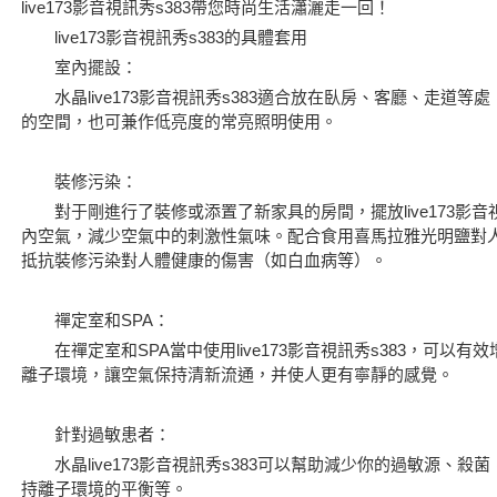
live173影音視訊秀s383帶您時尚生活瀟灑走一回！
live173影音視訊秀s383
的具體套用
室內擺設：
水晶live173影音視訊秀s383適合放在臥房、客廳、走道等
的空間，也可兼作低亮度的常亮照明使用。
裝修污染：
對于剛進行了裝修或添置了新家具的房間，擺放live173影音視
內空氣，減少空氣中的刺激性氣味。配合食用喜馬拉雅光明鹽對
抵抗裝修污染對人體健康的傷害（如白血病等）。
禪定室和SPA：
在禪定室和SPA當中使用live173影音視訊秀s383，可以
離子環境，讓空氣保持清新流通，并使人更有寧靜的感覺。
針對過敏患者：
水晶live173影音視訊秀s383可以幫助減少你的過敏源、殺
持離子環境的平衡等。