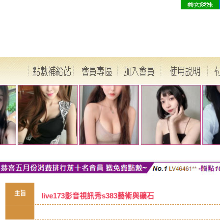
主旨
live173影音視訊秀s383藝術與礦石