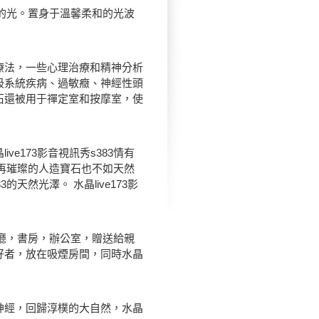
的光。置身于溫馨柔和的光波
法，一些心理治療和精神分析
吸系統疾病、過敏癥、神經性頭
石還被用于禪定室和按摩室，使
173影音視訊秀s383情有
3。再璀璨的人造寶石也不如天然
的天然光澤。 水晶live173影
廳，書房，辦公室，贈送給親
好者，放在吸煙房間，同時水晶
經，回歸淳樸的大自然，水晶