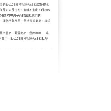
ive173影音視訊秀s383或是擺水
多，但是如果是住宅，宜靜不宜動，所以即
主需要長期待在房子內的因素,我們的
居家風水、淨化空氣品質、營造舒適氣氛、舒緩
文藝品、開運商品、燈飾等等…..讓
用，live173影音視訊秀s383批發