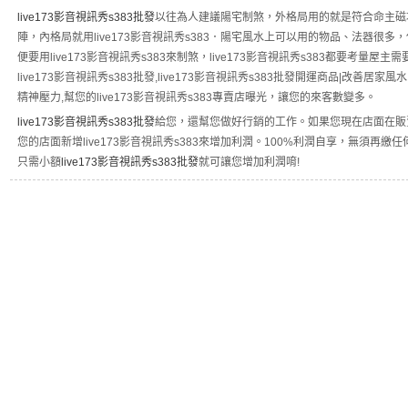
live173影音視訊秀s383批發
以往為人建議陽宅制煞，外格局用的就是符合命主磁場的l
陣，內格局就用live173影音視訊秀s383．陽宅風水上可以用的物品、法器很
便要用live173影音視訊秀s383來制煞，live173影音視訊秀s383都要考量屋
live173影音視訊秀s383批發,live173影音視訊秀s383批發開運商品|改善
精神壓力,幫您的live173影音視訊秀s383專賣店曝光，讓您的來客數變多。
live173影音視訊秀s383批發
給您，還幫您做好行銷的工作。如果您現在店面在販賣
您的店面新增live173影音視訊秀s383來增加利潤。100%利潤自享，無須再繳任何費
只需小額
live173影音視訊秀s383批發
就可讓您增加利潤唷!