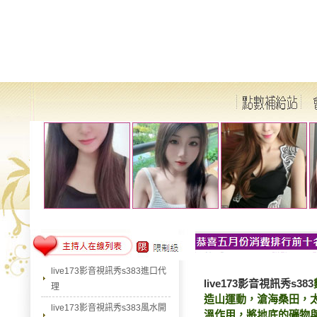
live173影音視訊秀s383進口代
live173影音視訊秀s383
理
造山運動，滄海桑田，
live173影音視訊秀s383風水開
溫作用，將地底的礦物