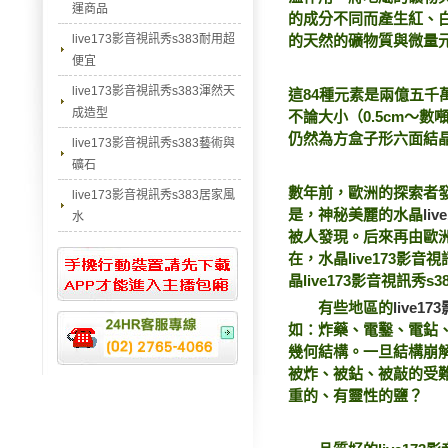
運商品
的成分不同而產生紅、
live173影音視訊秀s383耐用超
的天然的礦物質與微量
便宜
live173影音視訊秀s383渾然天
這84種元素是兩億五
成造型
不論大小（0.5cm～
仍然為方盒子形六面結
live173影音視訊秀s383藝術與
礦石
數年前，歐洲的探索者發現
live173影音視訊秀s383居家風
是，神秘美麗的水晶
li
水
被人發現。后來再由歐
在，水晶live173影
晶live173影音視訊秀
有些地區的
live1
如：炸藥、電鑿、電鉆
幾何結構。一旦結構崩
被炸、被鉆、被敲的受
重的、有靈性的鹽？