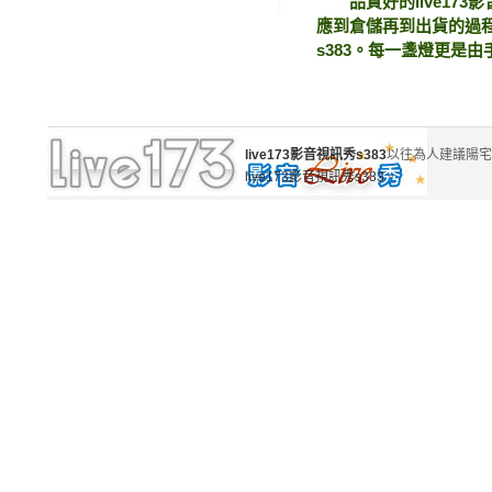
品質好的live173
應到倉儲再到出貨的過程
s383。每一盞燈更是
live173影音視訊秀s383
以往為人建議陽宅制
live173影音視訊秀s383
。