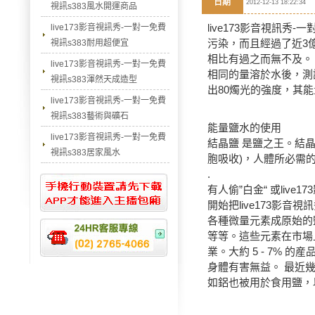
日期
2012-12-13 18:22:34
視訊s383風水開運商品
live173影音視訊秀-
live173影音視訊秀-一對一免費
污染，而且經過了近3
視訊s383耐用超便宜
相比有過之而無不及。
live173影音視訊秀-一對一免費
相同的量溶於水後，測
視訊s383渾然天成造型
出80燭光的強度，其
live173影音視訊秀-一對一免費
視訊s383藝術與礦石
能量鹽水的使用
live173影音視訊秀-一對一免費
結晶鹽 是鹽之王。結
視訊s383居家風水
胞吸收)，人體所必需
.
有人偷”白金“ 或
live
開始把live173影
各種微量元素成原始的
等等。這些元素在市場上
業。大約 5 - 7%
身體有害無益。 最近
如鋁也被用於食用鹽，