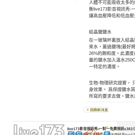
人體不可能吸收太多的
衡
live173影音視訊秀
讓高血壓降低和低血壓
結晶鹽鹽水
在一玻璃杯裏放入結晶
來水，蓋過鹽塊(最好
26%的飽和度。此濃
量的鹽水加入溫水25
一特定的濃度。
生物-物理研究證實，
身效果。 爲保證鹽水質量，請務
所寫的要求去做。鹽水療法
live173影音視訊秀-一對一免費視訊s383