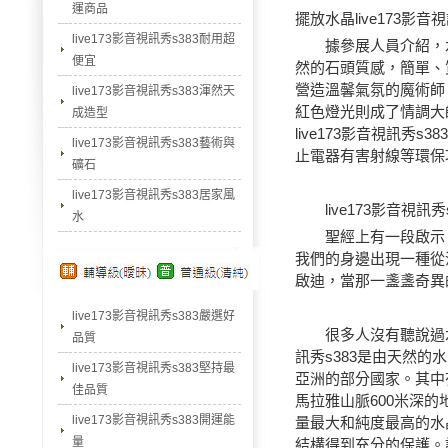
運商品
擺放水晶
live173影音
live173影音視訊秀s383耐用超
據參展人員介紹，水晶l
便宜
然的石頭質感，簡單、
營造溫馨氣氛的魔術師
live173影音視訊秀s383渾然天
紅色燈光則成了情調大
成造型
live173影音視訊
live173影音視訊秀s383藝術與
止電器有害射線等環保
礦石
live173影音視訊秀s383居家風
live173影音視訊秀
水
聖經上有一段啟示：
我們的身邊出現一種從
啟迪，當那一盞盞奇異
live173影音視訊秀s383嚴選好
很多人沒有聽說過
品質
訊秀s383是由天然
live173影音視訊秀s383堅持最
亞洲的部分國家。其中有
佳品質
馬拉雅山脈600米深
live173影音視訊秀s383開運能
量最大和純度最高的水
量
結構得到充分的保護。該