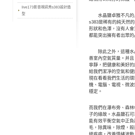
live173影音視訊秀s383設計造
型
水晶鹽卓雅不凡的身世
s383是稀有的純天
形狀和色澤，沒有人會買
都能突出擁有者出眾的
除此之外，這種水晶li
善室內空氣質量。并且
寧靜，把健康和美好的感
給我們潔凈的空氣和健
現在看看我們生活的環
機、電腦、電視、微波
穩定。
而我們在瀑布旁、森林
子的緣故。水晶鹽石可
能有效平衡空氣中正負
毛，除異味，除煙，殺
統疾病，改善情緒波動